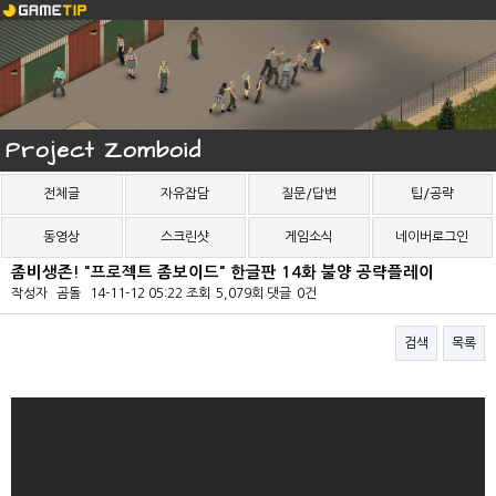
Project Zomboid
전체글
자유잡담
질문/답변
팁/공략
동영상
스크린샷
게임소식
네이버로그인
좀비생존! "프로젝트 좀보이드" 한글판 14화 불양 공략플레이
작성자
곰돌
14-11-12 05:22
조회
5,079회
댓글
0건
검색
목록
본문