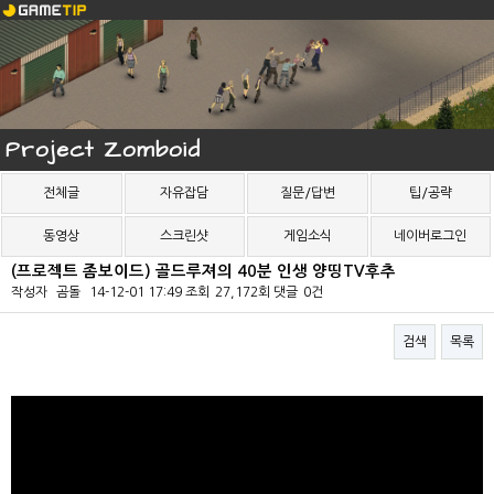
Project Zomboid
전체글
자유잡담
질문/답변
팁/공략
동영상
스크린샷
게임소식
네이버로그인
(프로젝트 좀보이드) 골드루져의 40분 인생 양띵TV후추
작성자
곰돌
14-12-01 17:49
조회
27,172회
댓글
0건
검색
목록
본문