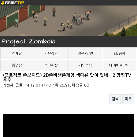
Project Zomboid
전체글
자유잡담
질문/답변
팁/공략
동영상
스크린샷
게임소식
네이버로그인
(프로젝트 좀보이드) 2D좀비생존게임 색다른 맛이 있네 - 2 양띵TV
후추
작성자
곰돌
14-12-01 17:48
조회
26,915회
댓글
0건
검색
목록
본문